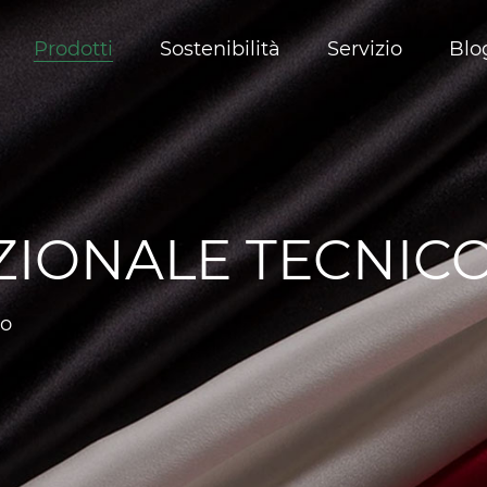
Prodotti
Sostenibilità
Servizio
Blo
Most
Lingerie/biancheria intima
ZIONALE TECNIC
co