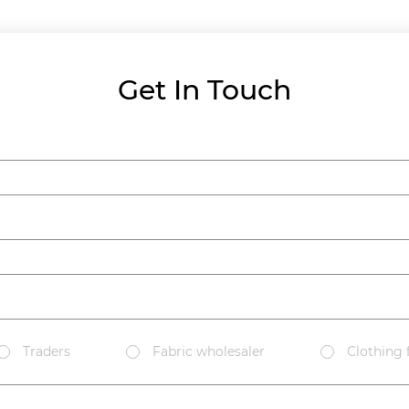
Get In Touch
Traders
Fabric wholesaler
Clothing 