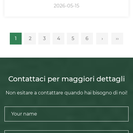
2026-05-15
1
2
3
4
5
6
›
››
Contattaci per maggiori dettagli
Non esitare a contattare quando hai bisogno di noi!